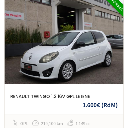
DISPONIBILE
RENAULT TWINGO 1.2 16V GPL LE IENE
1.600€
(RdM)
GPL
219,100 km
1 149 cc