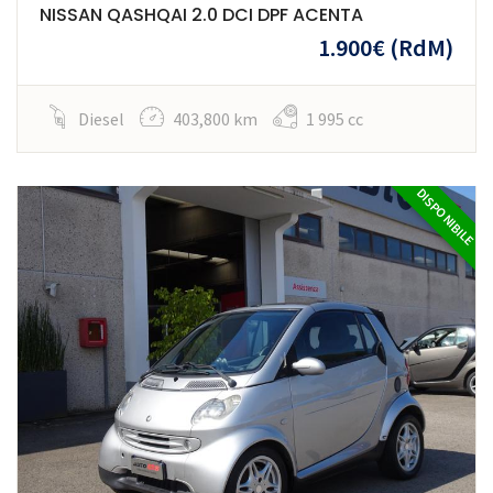
NISSAN QASHQAI 2.0 DCI DPF ACENTA
1.900€
(RdM)
Diesel
403,800 km
1 995 cc
DISPONIBILE