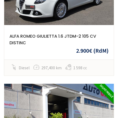
ALFA ROMEO GIULIETTA 1.6 JTDM-2 105 CV
DISTINC
2.900€
(RdM)
Diesel
297,400 km
1 598 cc
DISPONIBILE