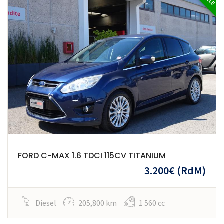
FORD C-MAX 1.6 TDCI 115CV TITANIUM
3.200€
(RdM)
Diesel
205,800 km
1 560 cc