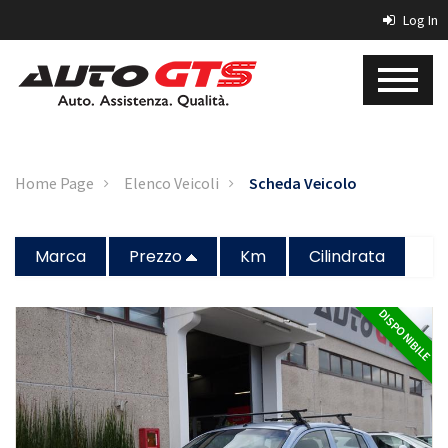
Log In
Home Page
Elenco Veicoli
Scheda Veicolo
Marca
Prezzo
Km
Cilindrata
DISPONIBILE