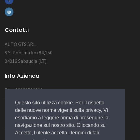
Contatti
AUTO GTS SRL
S.S. Pontina km 84,250
04016 Sabaudia (LT)
Info Azienda
P.Iva 03181780598
CAP SOC 10.000
Questo sito utilizza cookie. Per il rispetto
NUM REA LT123456
delle nuove norme vigenti sulla privacy, Vi
esortiamo a leggere prima di proseguire la
navigazione sul nostro sito. Cliccando su
© 2022 Design by
EGSoft
Accetto, l'utente accetta i termini di tali