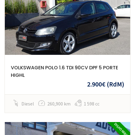
VOLKSWAGEN POLO 1.6 TDI 90CV DPF 5 PORTE
HIGHL
2.900€
(RdM)
Diesel
260,900 km
1 598 cc
DISPONIBILE