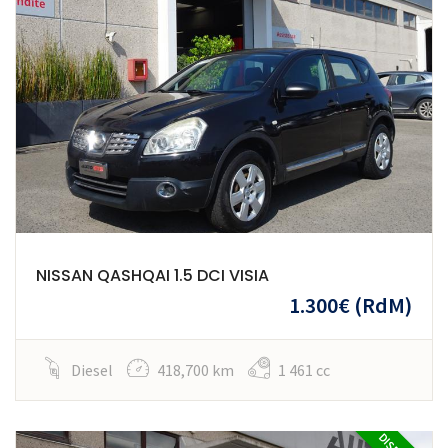
NISSAN QASHQAI 1.5 DCI VISIA
1.300€
(RdM)
Diesel
418,700 km
1 461 cc