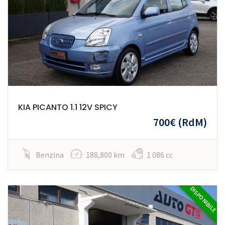
KIA PICANTO 1.1 12V SPICY
700€
(RdM)
Benzina
188,800 km
1 086 cc
DISPONIBILE