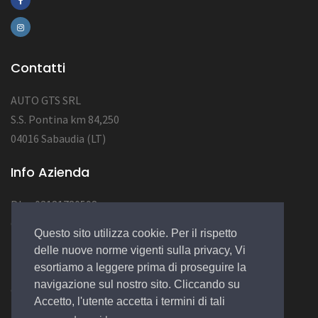
Contatti
AUTO GTS SRL
S.S. Pontina km 84,250
04016 Sabaudia (LT)
Info Azienda
P.Iva 03181780598
CAP SOC 10.000
Questo sito utilizza cookie. Per il rispetto
NUM REA LT123456
delle nuove norme vigenti sulla privacy, Vi
esortiamo a leggere prima di proseguire la
navigazione sul nostro sito. Cliccando su
© 2022 Design by
EGSoft
Accetto, l'utente accetta i termini di tali