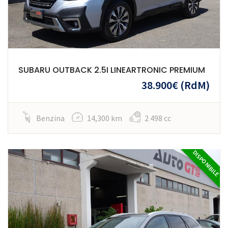
SUBARU OUTBACK 2.5I LINEARTRONIC PREMIUM
38.900€
(RdM)
Benzina
14,300 km
2 498 cc
DISPONIBILE