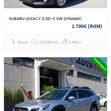
SUBARU LEGACY 2.0D-S SW DYNAMIC
1.700€
(RdM)
Diesel
314,200 km
1 998 cc
DISPONIBILE