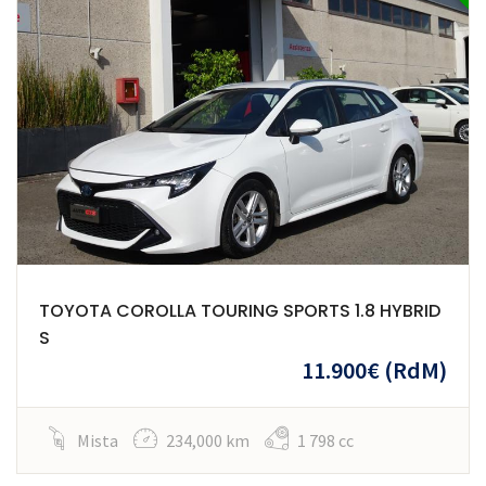
TOYOTA COROLLA TOURING SPORTS 1.8 HYBRID
S
11.900€
(RdM)
Mista
234,000 km
1 798 cc