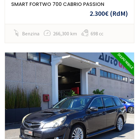
SMART FORTWO 700 CABRIO PASSION
2.300€
(RdM)
Benzina
266,300 km
698 cc
DISPONIBILE