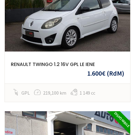
RENAULT TWINGO 1.2 16V GPL LE IENE
1.600€
(RdM)
GPL
219,100 km
1 149 cc
DISPONIBILE