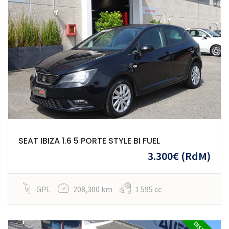
SEAT IBIZA 1.6 5 PORTE STYLE BI FUEL
3.300€
(RdM)
GPL
208,300 km
1 595 cc