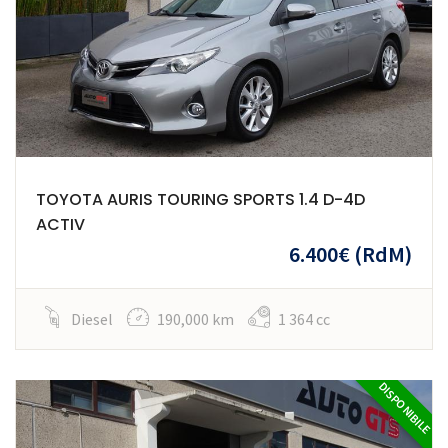
TOYOTA AURIS TOURING SPORTS 1.4 D-4D
ACTIV
6.400€
(RdM)
Diesel
190,000 km
1 364 cc
DISPONIBILE