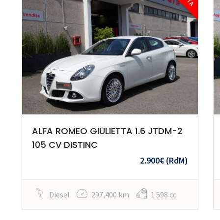
ALFA ROMEO GIULIETTA 1.6 JTDM-2
105 CV DISTINC
2.900€
(RdM)
Diesel
297,400 km
1 598 cc