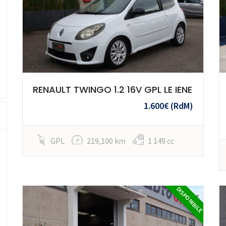
RENAULT TWINGO 1.2 16V GPL LE IENE
1.600€
(RdM)
GPL
219,100 km
1 149 cc
DISPONIBILE