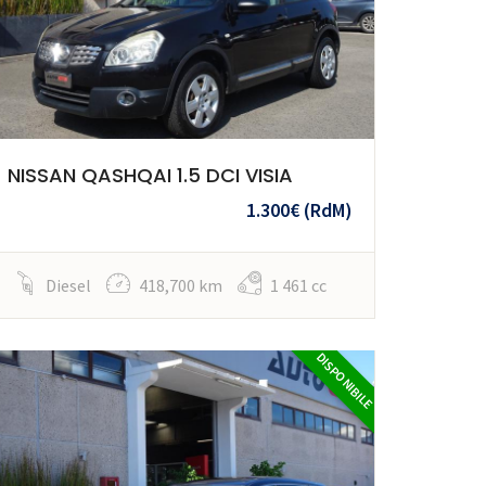
NISSAN QASHQAI 1.5 DCI VISIA
1.300€
(RdM)
Diesel
418,700 km
1 461 cc
DISPONIBILE