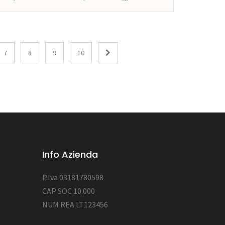
7
8
9
10
Info Azienda
P.Iva 03181780598
CAP SOC 10.000
NUM REA LT123456