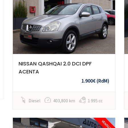
NISSAN QASHQAI 2.0 DCI DPF
ACENTA
1.900€
(RdM)
Diesel
403,800 km
1 995 cc
VENDUTA