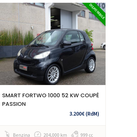
DISPONIBILE
SMART FORTWO 1000 52 KW COUPÉ
PASSION
3.200€
(RdM)
Benzina
204,000 km
999 cc