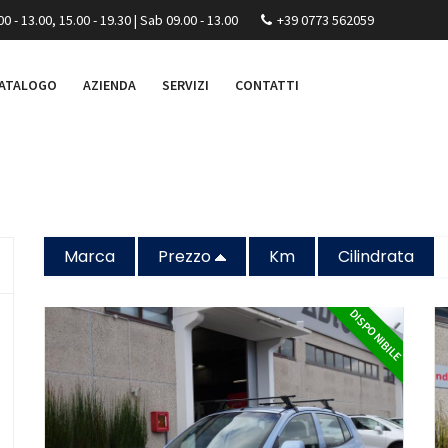
00 - 13.00, 15.00 - 19.30 | Sab 09.00 - 13.00
+39 0773 562059
ATALOGO
AZIENDA
SERVIZI
CONTATTI
Marca
Prezzo
Km
Cilindrata
DISPONIBILE