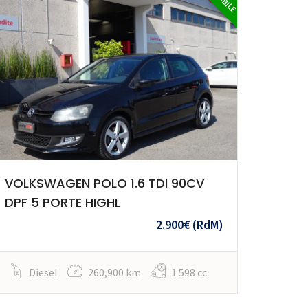
VOLKSWAGEN POLO 1.6 TDI 90CV
DPF 5 PORTE HIGHL
2.900€
(RdM)
Diesel
260,900 km
1 598 cc