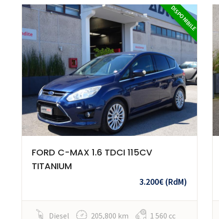
DISPONIBILE
FORD C-MAX 1.6 TDCI 115CV
TITANIUM
3.200€
(RdM)
Diesel
205,800 km
1 560 cc