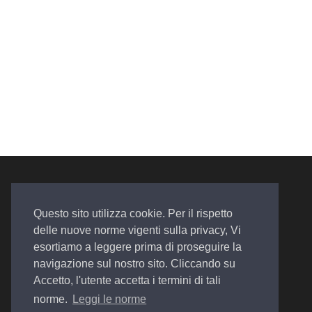
Questo sito utilizza cookie. Per il rispetto
delle nuove norme vigenti sulla privacy, Vi
esortiamo a leggere prima di proseguire la
Auto. Assistenza. Qualità
navigazione sul nostro sito. Cliccando su
Accetto, l'utente accetta i termini di tali
norme.
Leggi le norme