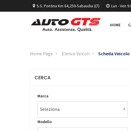
S.S. Pontina Km 84,250-Sabaudia (LT)
Lun - Ven 9.
HOME
C
Home Page
Elenco Veicoli
Scheda Veicolo
CERCA
Marca
Seleziona
Modello