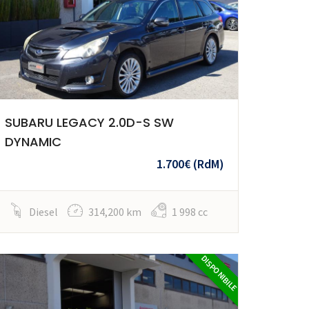
SUBARU LEGACY 2.0D-S SW
DYNAMIC
1.700€
(RdM)
Diesel
314,200 km
1 998 cc
DISPONIBILE