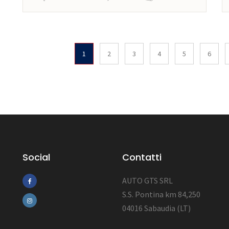
1
2
3
4
5
6
Social
Contatti
AUTO GTS SRL
S.S. Pontina km 84,250
04016 Sabaudia (LT)