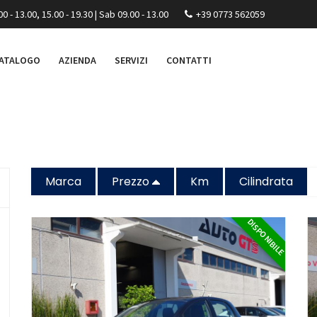
00 - 13.00, 15.00 - 19.30 | Sab 09.00 - 13.00
+39 0773 562059
ATALOGO
AZIENDA
SERVIZI
CONTATTI
Marca
Prezzo
Km
Cilindrata
DISPONIBILE