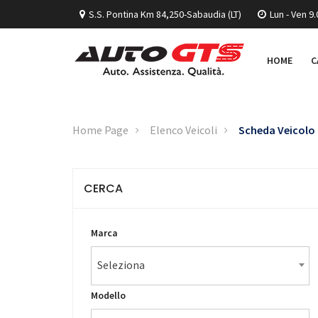
S.S. Pontina Km 84,250-Sabaudia (LT)
Lun - Ven 9.
HOME
C
Home Page
Elenco Veicoli
Scheda Veicolo
CERCA
Marca
Seleziona
Modello