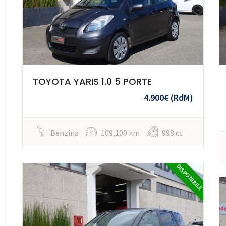
TOYOTA YARIS 1.0 5 PORTE
4.900€
(RdM)
Benzina
109,100 km
998 cc
DISPONIBILE