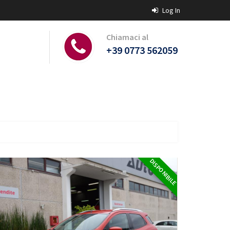
Log In
Chiamaci al
+39 0773 562059
DISPONIBILE