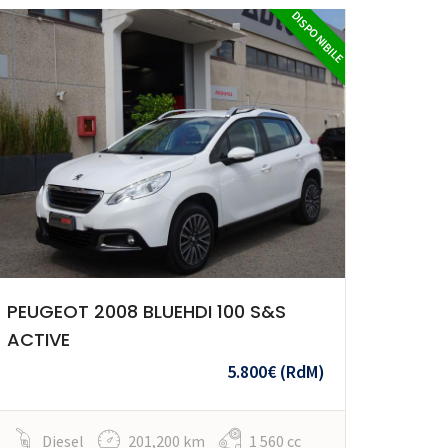
DISPONIBILE
PEUGEOT 2008 BLUEHDI 100 S&S
ACTIVE
5.800€
(RdM)
Diesel
201,200 km
1 560 cc