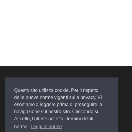
Questo sito utilizza cookie. Per il rispetto
delle nuove norme vigenti sulla privacy, Vi
esortiamo a leggere prima di proseguire la
Auto. Assistenza. Qualità
navigazione sul nostro sito. Cliccando su
Accetto, l'utente accetta i termini di tali
norme.
Leggi le norme