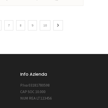
7
8
9
10
Info Azienda
P.Iva 03181780598
CAP SOC 10.000
NUM REA LT123456