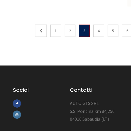
1
2
3
4
5
6
Social
Contatti
AUTO GTS SRL
S.S. Pontina km 84,250
04016 Sabaudia (LT)