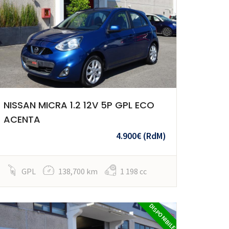
NISSAN MICRA 1.2 12V 5P GPL ECO
ACENTA
4.900€
(RdM)
GPL
138,700 km
1 198 cc
DISPONIBILE