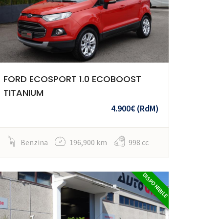
FORD ECOSPORT 1.0 ECOBOOST
TITANIUM
4.900€
(RdM)
Benzina
196,900 km
998 cc
DISPONIBILE