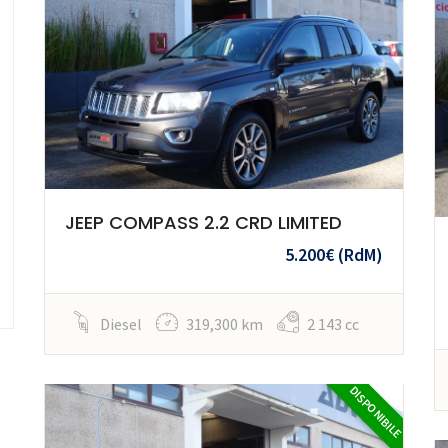
JEEP COMPASS 2.2 CRD LIMITED
5.200€
(RdM)
Diesel
319,300 km
2 143 cc
DISPONIBILE