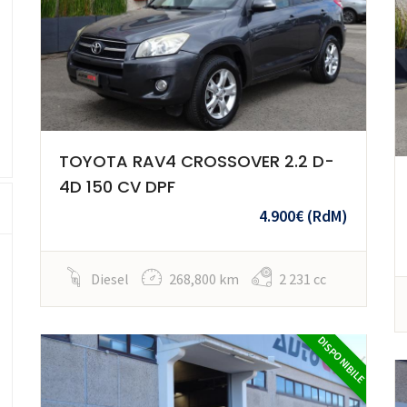
TOYOTA RAV4 CROSSOVER 2.2 D-
4D 150 CV DPF
4.900€
(RdM)
Diesel
268,800 km
2 231 cc
DISPONIBILE