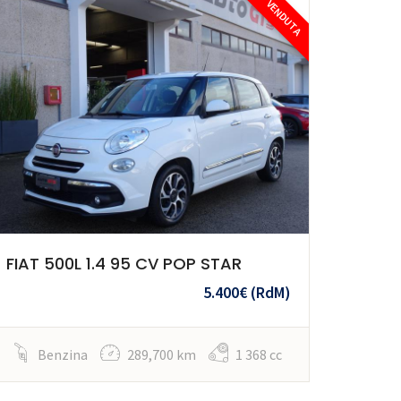
VENDUTA
FIAT 500L 1.4 95 CV POP STAR
5.400€
(RdM)
Benzina
289,700 km
1 368 cc