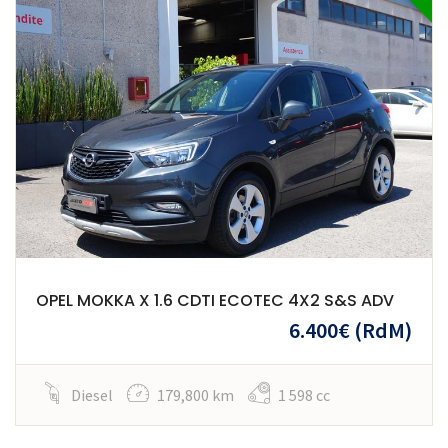
OPEL MOKKA X 1.6 CDTI ECOTEC 4X2 S&S ADV
6.400€
(RdM)
Diesel
179,800 km
1 598 cc