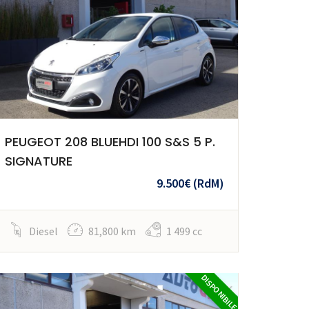
PEUGEOT 208 BLUEHDI 100 S&S 5 P.
SIGNATURE
9.500€
(RdM)
Diesel
81,800 km
1 499 cc
DISPONIBILE