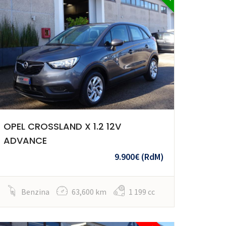
OPEL CROSSLAND X 1.2 12V
ADVANCE
9.900€
(RdM)
Benzina
63,600 km
1 199 cc