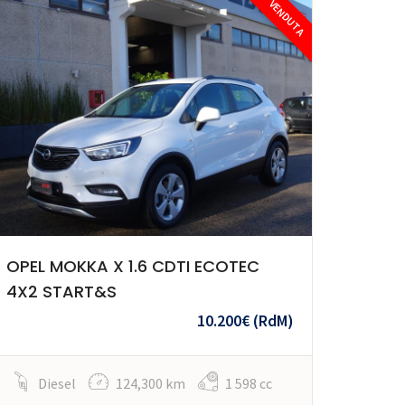
VENDUTA
OPEL MOKKA X 1.6 CDTI ECOTEC
4X2 START&S
10.200€
(RdM)
Diesel
124,300 km
1 598 cc