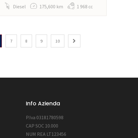
Diesel
175,600 km
1 968 cc
7
8
9
10
Info Azienda
P.Iva 03181780598
CAP SOC 10.000
NUM REA LT123456