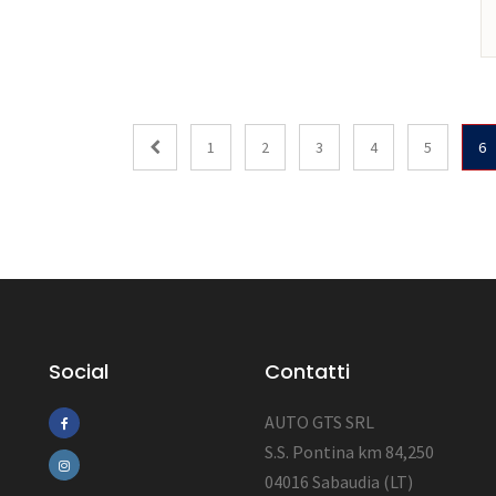
1
2
3
4
5
6
Social
Contatti
AUTO GTS SRL
S.S. Pontina km 84,250
04016 Sabaudia (LT)