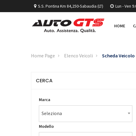
S.S. Pontina Km 84,250-Sabaudia (LT)
Lun - Ven 9.
HOME
C
Home Page
Elenco Veicoli
Scheda Veicolo
CERCA
Marca
Seleziona
Modello