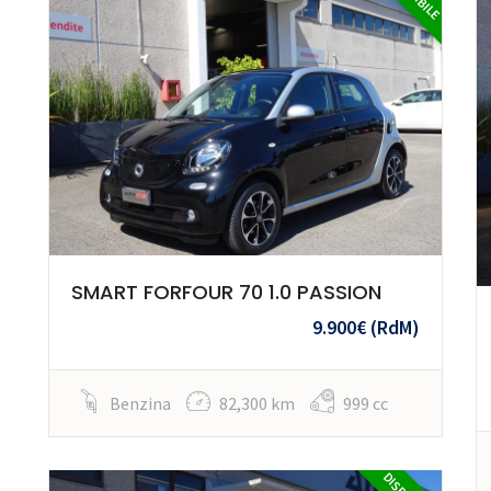
SMART FORFOUR 70 1.0 PASSION
9.900€
(RdM)
Benzina
82,300 km
999 cc