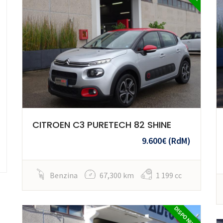
CITROEN C3 PURETECH 82 SHINE
9.600€
(RdM)
Benzina
67,300 km
1 199 cc
DISPONIBILE