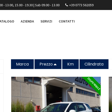
00 - 13.00, 15.00 - 19.30 | Sab 09.00 - 13.00
+39 0773 562059
ATALOGO
AZIENDA
SERVIZI
CONTATTI
Marca
Prezzo
Km
Cilindrata
DISPONIBILE