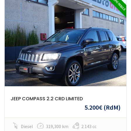
DISPONIBILE
JEEP COMPASS 2.2 CRD LIMITED
5.200€
(RdM)
Diesel
319,300 km
2 143 cc