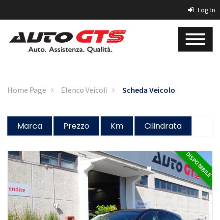
Log In
Home Page
Elenco Veicoli
Scheda Veicolo
Marca
Prezzo
Km
Cilindrata
DISPONIBILE