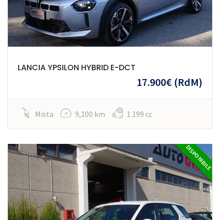
LANCIA YPSILON HYBRID E-DCT
17.900€
(RdM)
Mista
9,100 km
1 199 cc
DISPONIBILE