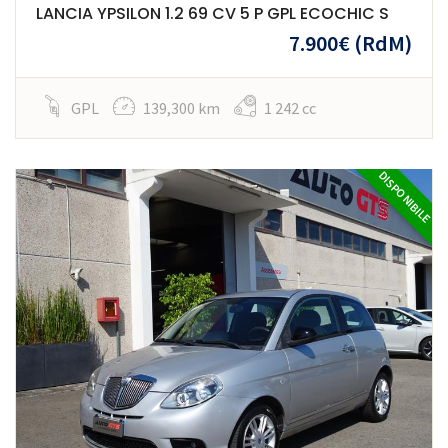
LANCIA YPSILON 1.2 69 CV 5 P GPL ECOCHIC S
7.900€
(RdM)
GPL
139,300 km
1 242 cc
DISPONIBILE