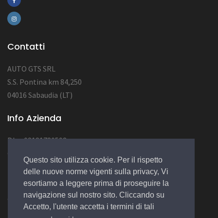
Contatti
AUTO GTS SRL
S.S. Pontina km 84,250
04016 Sabaudia (LT)
Info Azienda
P.Iva 03181780598
CAP SOC 10.000
Questo sito utilizza cookie. Per il rispetto
NUM REA LT123456
delle nuove norme vigenti sulla privacy, Vi
esortiamo a leggere prima di proseguire la
navigazione sul nostro sito. Cliccando su
© 2022 Design by
EGSoft
Accetto, l'utente accetta i termini di tali