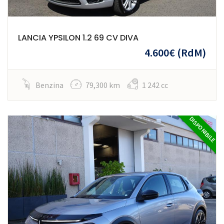
LANCIA YPSILON 1.2 69 CV DIVA
4.600€
(RdM)
Benzina
79,300 km
1 242 cc
DISPONIBILE