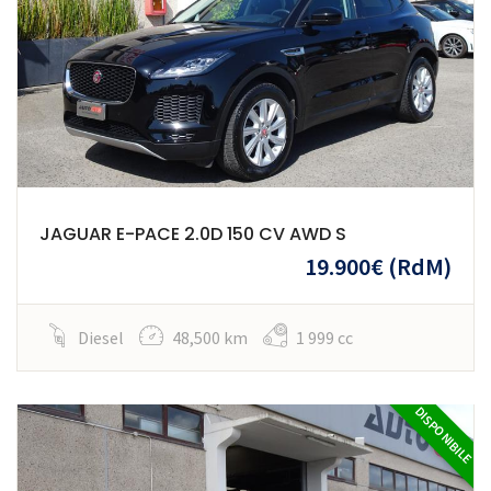
JAGUAR E-PACE 2.0D 150 CV AWD S
19.900€
(RdM)
Diesel
48,500 km
1 999 cc
DISPONIBILE