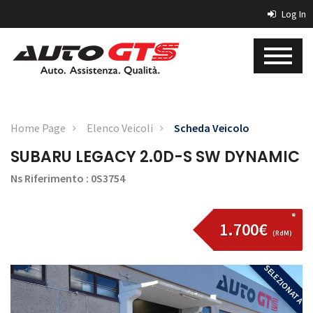
Log In
Home Page
Elenco Veicoli
Scheda Veicolo
SUBARU LEGACY 2.0D-S SW DYNAMIC
Ns Riferimento : 0S3754
1.700€
(RdM)
SELEZIONATA