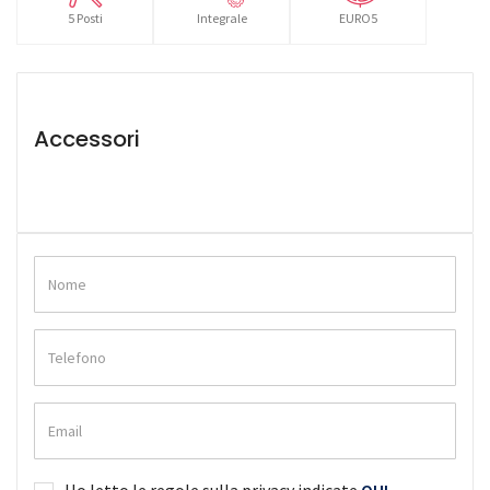
5 Posti
Integrale
EURO5
Accessori
Ho letto le regole sulla privacy indicate
QUI