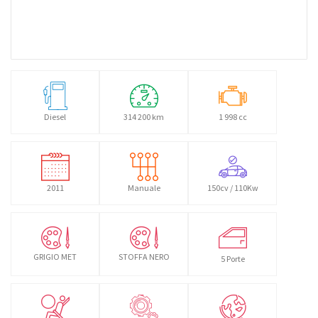
Diesel
314 200 km
1 998 cc
2011
Manuale
150cv / 110Kw
GRIGIO MET
STOFFA NERO
5 Porte