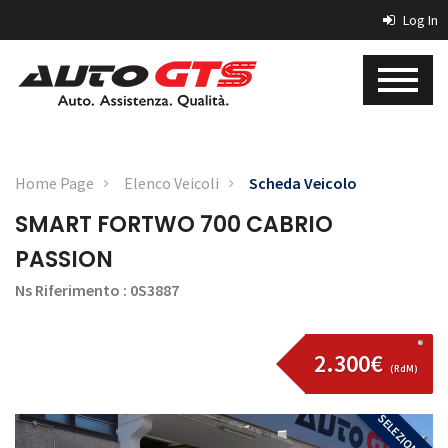
Log In
Home Page
Elenco Veicoli
Scheda Veicolo
SMART FORTWO 700 CABRIO
PASSION
Ns Riferimento : 0S3887
2.300€
(RdM)
SELEZIONATA