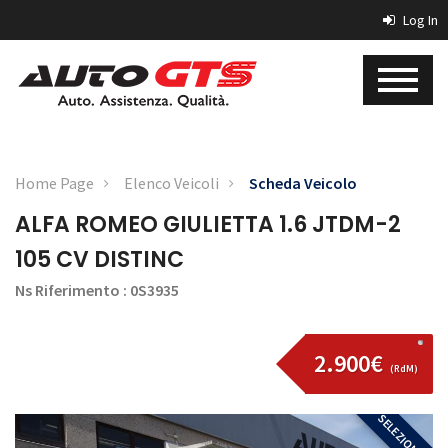
Log In
Home Page
Elenco Veicoli
Scheda Veicolo
ALFA ROMEO GIULIETTA 1.6 JTDM-2
105 CV DISTINC
Ns Riferimento : 0S3935
2.900€
(RdM)
SELEZIONATA