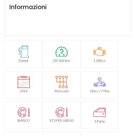
Informazioni
Diesel
297 400 km
1 598 cc
2014
Manuale
105cv / 77Kw
BIANCO
STOFFA GRIGIO
5 Porte