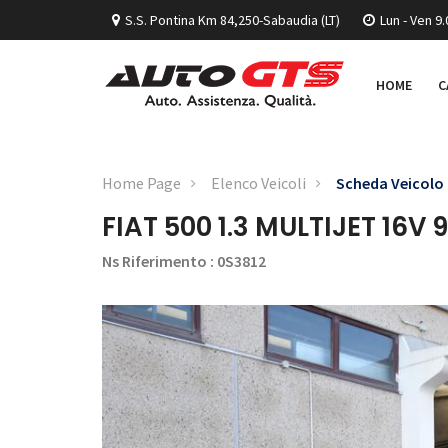
S.S. Pontina Km 84,250-Sabaudia (LT)
Lun - Ven 9.
HOME
C
Home Page
Elenco Veicoli
Scheda Veicolo
FIAT 500 1.3 MULTIJET 16V
Ns Riferimento : 0S3812