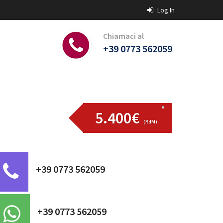
Log In
Chiamaci al
+39 0773 562059
5.400€
(RdM)
+39 0773 562059
+39 0773 562059