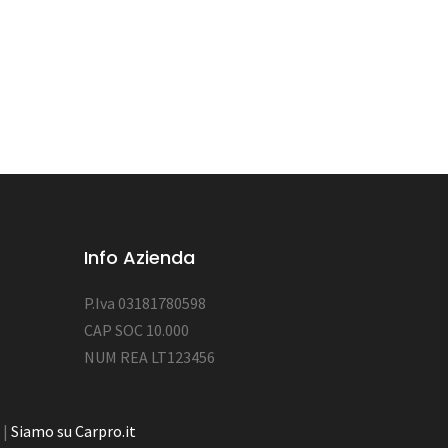
Info Azienda
P.Iva 03181780598
CAP SOC 10.000
NUM REA LT123456
|
Siamo su Carpro.it