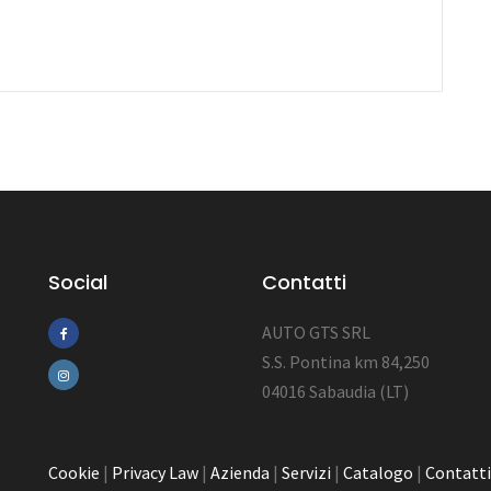
Social
Contatti
AUTO GTS SRL
S.S. Pontina km 84,250
04016 Sabaudia (LT)
Cookie
|
Privacy Law
|
Azienda
|
Servizi
|
Catalogo
|
Contatti