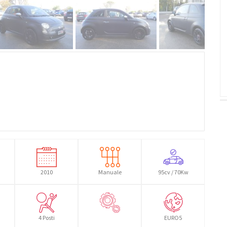
2010
Manuale
95cv / 70Kw
4 Posti
EURO5