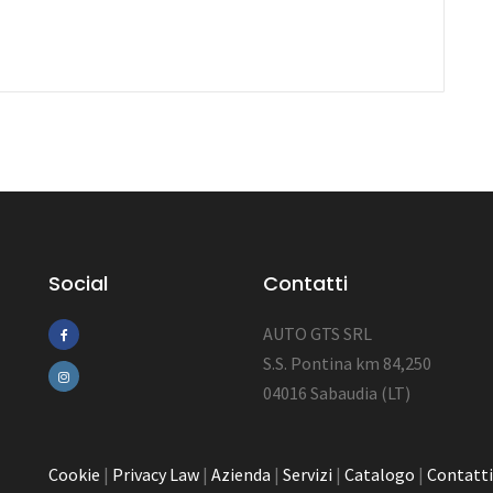
Social
Contatti
AUTO GTS SRL
S.S. Pontina km 84,250
04016 Sabaudia (LT)
Cookie
|
Privacy Law
|
Azienda
|
Servizi
|
Catalogo
|
Contatti