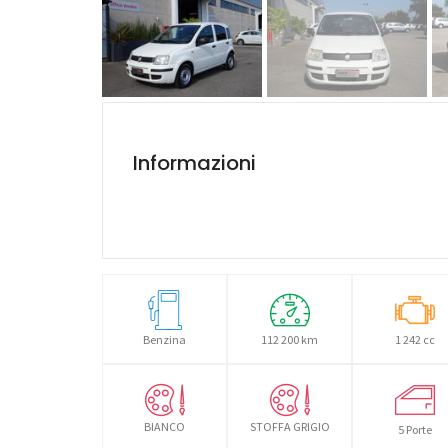
Informazioni
Benzina
112 200 km
1 242 cc
BIANCO
STOFFA GRIGIO
5 Porte