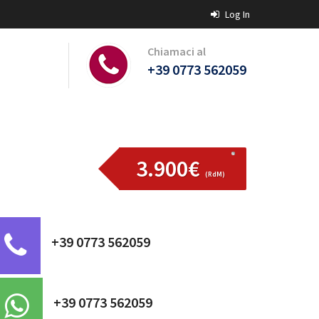
Log In
Chiamaci al
+39 0773 562059
3.900€
(RdM)
+39 0773 562059
+39 0773 562059