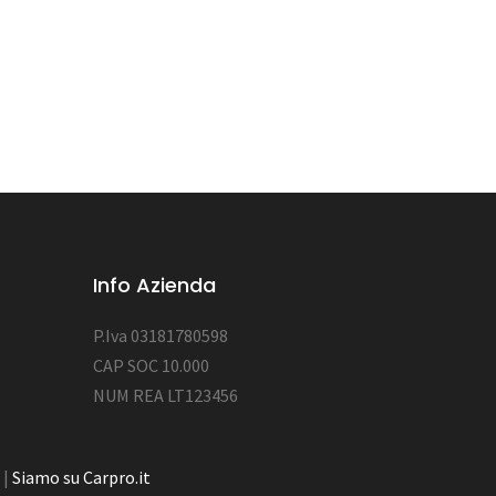
Info Azienda
P.Iva 03181780598
CAP SOC 10.000
NUM REA LT123456
|
Siamo su Carpro.it