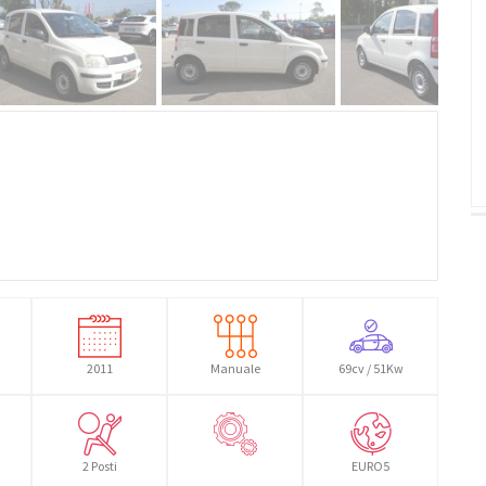
2011
Manuale
69cv / 51Kw
2 Posti
EURO5