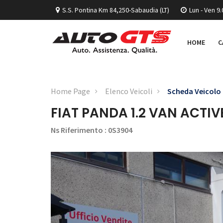
S.S. Pontina Km 84,250-Sabaudia (LT)
Lun - Ven 9.
HOME
C
Home Page
Elenco Veicoli
Scheda Veicolo
FIAT PANDA 1.2 VAN ACTIV
Ns Riferimento : 0S3904