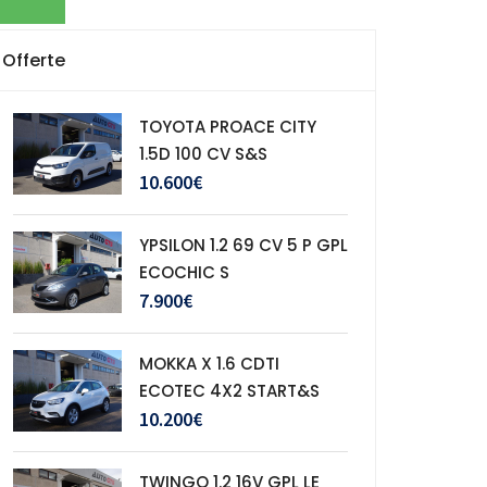
Offerte
TOYOTA PROACE CITY
1.5D 100 CV S&S
10.600€
YPSILON 1.2 69 CV 5 P GPL
ECOCHIC S
7.900€
MOKKA X 1.6 CDTI
ECOTEC 4X2 START&S
10.200€
TWINGO 1.2 16V GPL LE