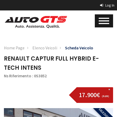
Log In
Home Page
Elenco Veicoli
Scheda Veicolo
RENAULT CAPTUR FULL HYBRID E-
TECH INTENS
Ns Riferimento : 0S3852
17.900€
(RdM)
SELEZIONATA