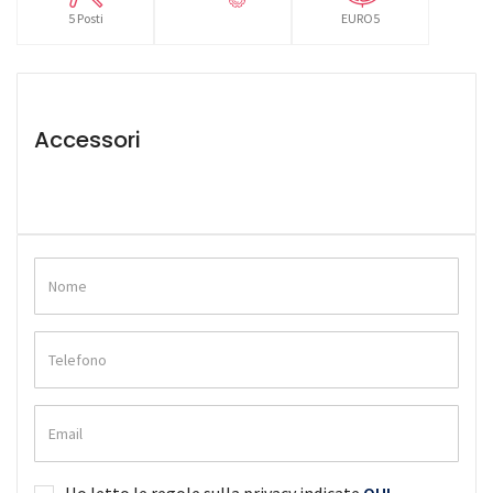
5 Posti
EURO5
Accessori
Ho letto le regole sulla privacy indicate
QUI