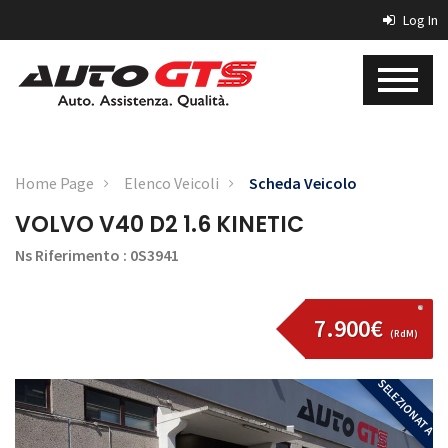
Log In
Home Page
Elenco Veicoli
Scheda Veicolo
VOLVO V40 D2 1.6 KINETIC
Ns Riferimento : 0S3941
7.900€
(RdM)
SELEZIONATA