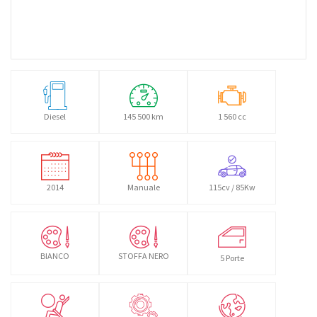
Diesel
145 500 km
1 560 cc
2014
Manuale
115cv / 85Kw
BIANCO
STOFFA NERO
5 Porte