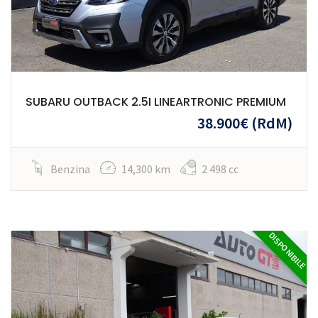
SUBARU OUTBACK 2.5I LINEARTRONIC PREMIUM
38.900€
(RdM)
Benzina
14,300 km
2 498 cc
DISPONIBILE