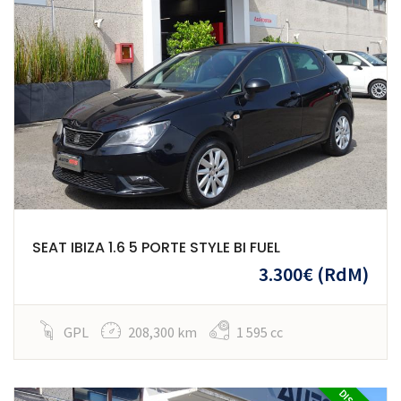
SEAT IBIZA 1.6 5 PORTE STYLE BI FUEL
3.300€
(RdM)
GPL
208,300 km
1 595 cc