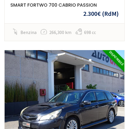
SMART FORTWO 700 CABRIO PASSION
2.300€
(RdM)
Benzina
266,300 km
698 cc
DISPONIBILE