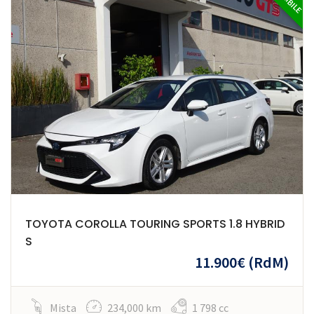
TOYOTA COROLLA TOURING SPORTS 1.8 HYBRID
S
11.900€
(RdM)
Mista
234,000 km
1 798 cc