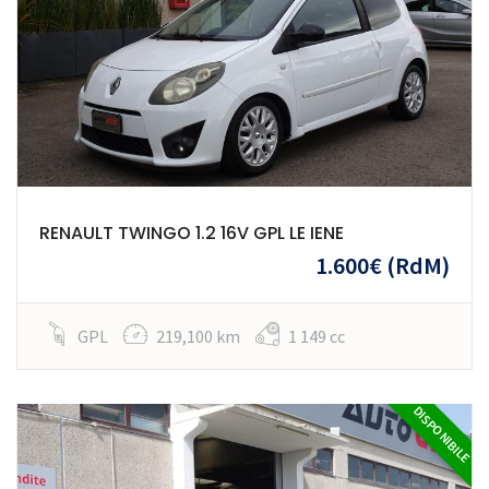
RENAULT TWINGO 1.2 16V GPL LE IENE
1.600€
(RdM)
GPL
219,100 km
1 149 cc
DISPONIBILE