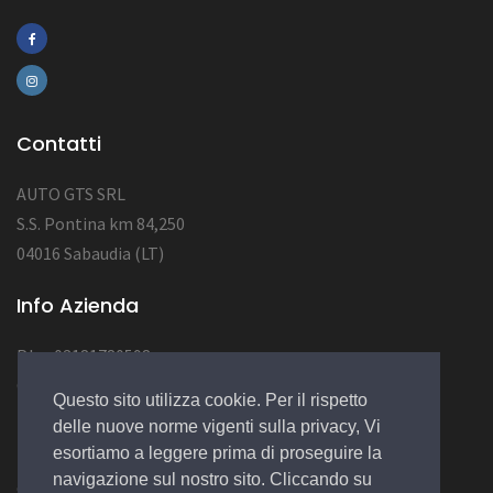
Contatti
AUTO GTS SRL
S.S. Pontina km 84,250
04016 Sabaudia (LT)
Info Azienda
P.Iva 03181780598
CAP SOC 10.000
Questo sito utilizza cookie. Per il rispetto
NUM REA LT123456
delle nuove norme vigenti sulla privacy, Vi
esortiamo a leggere prima di proseguire la
navigazione sul nostro sito. Cliccando su
© 2022 Design by
EGSoft