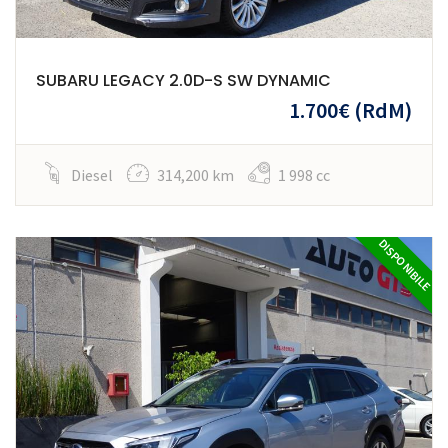
SUBARU LEGACY 2.0D-S SW DYNAMIC
1.700€
(RdM)
Diesel
314,200 km
1 998 cc
DISPONIBILE