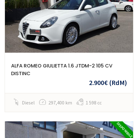
ALFA ROMEO GIULIETTA 1.6 JTDM-2 105 CV
DISTINC
2.900€
(RdM)
Diesel
297,400 km
1 598 cc
DISPONIBILE