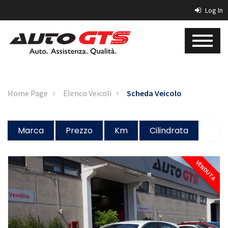
Log In
Home Page
Elenco Veicoli
Scheda Veicolo
Marca
Prezzo
Km
Cilindrata
VENDUTA