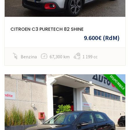
CITROEN C3 PURETECH 82 SHINE
9.600€
(RdM)
Benzina
67,300 km
1 199 cc
DISPONIBILE