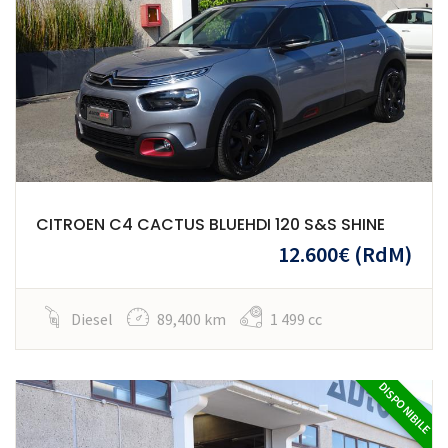
CITROEN C4 CACTUS BLUEHDI 120 S&S SHINE
12.600€
(RdM)
Diesel
89,400 km
1 499 cc
DISPONIBILE