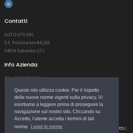
Contatti
AUTO GTS SRL
S.S. Pontina km 84,250
04016 Sabaudia (LT)
Info Azienda
P.Iva 03181780598
CAP SOC 10.000
Questo sito utilizza cookie. Per il rispetto
NUM REA LT123456
delle nuove norme vigenti sulla privacy, Vi
esortiamo a leggere prima di proseguire la
navigazione sul nostro sito. Cliccando su
© 2022 Design by
EGSoft
Accetto, l'utente accetta i termini di tali
norme.
Leggi le norme
Cookie
|
Privacy Law
|
Azienda
|
Servizi
|
Catalogo
|
Contatti
|