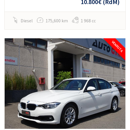
10.800€
(RdM)
Diesel
175,600 km
1 968 cc
VENDUTA