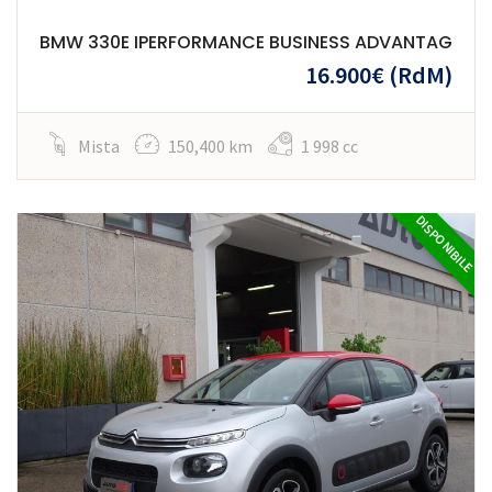
BMW 330E IPERFORMANCE BUSINESS ADVANTAG
16.900€
(RdM)
Mista
150,400 km
1 998 cc
DISPONIBILE