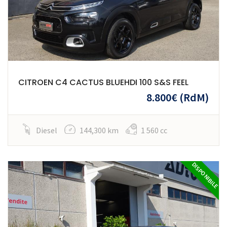
CITROEN C4 CACTUS BLUEHDI 100 S&S FEEL
8.800€
(RdM)
Diesel
144,300 km
1 560 cc
DISPONIBILE